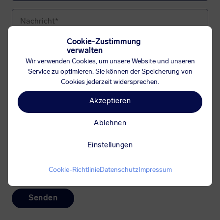
Cookie-Zustimmung
verwalten
Wir verwenden Cookies, um unsere Website und unseren
Service zu optimieren. Sie können der Speicherung von
Cookies jederzeit widersprechen.
Akzeptieren
Ablehnen
Ich akzeptiere, dass meine eingegebenen Daten zum
Zwecke der Kontaktaufnahme elektronisch übertragen
Einstellungen
werden. Weitere Informationen finden Sie in unserer
Datenschutzerklärung
.
Cookie-Richtlinie
Datenschutz
Impressum