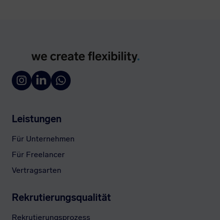
A
l
t
e
r
n
a
t
i
v
Leistungen
e
:
Für Unternehmen
Für Freelancer
Vertragsarten
Rekrutierungsqualität
Rekrutierungsprozess