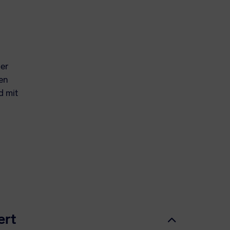
ier
ten
d mit
ert