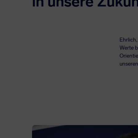
in unsere Zukun
Ehrlich,
Werte b
Orienti
unsere