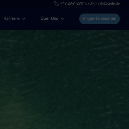
+49 2941 2987570
info@ciqle.de
Karriere
Über Uns
Projekte ansehen